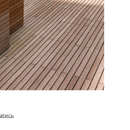
атись
.