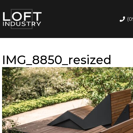
(0
IMG_8850_resized