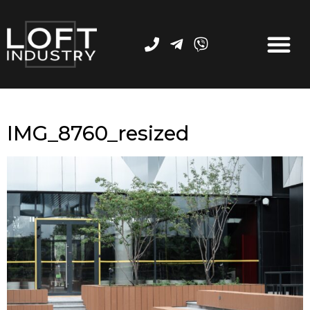
IMG_8760_resized