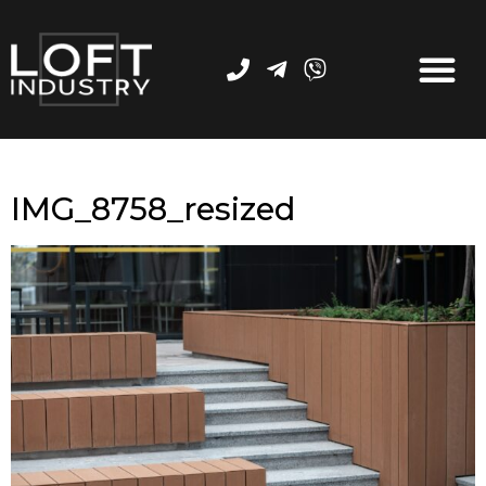
IMG_8758_resized