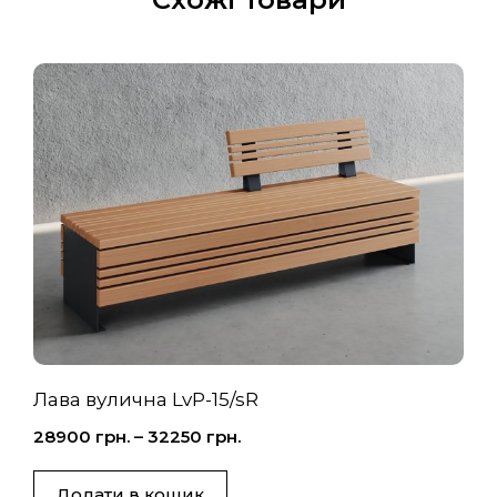
Лава вулична LvP-15/sR
28900
грн.
–
32250
грн.
Додати в кошик