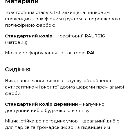
Матеріали
Товстостінна сталь СТ-3, захищена цинковим
епоксидно-поліефірним ґрунтом та порошковою
поліефірною фарбою.
Стандартний колір
– графітовий RAL 7016
(матовий).
Можливе фарбування за палітрою
RAL
.
Сидіння
Виконані з вільхи вищого гатунку, обробленої
антисептиком і вкритої двома шарами преміальної
фарби.
Стандартний колір деревини
– капучино,
доступний вибір будь-якого відтінку.
Міцна, стійка до погодних умов – ідеальний вибір
для парків та громадських зон з підвищеним