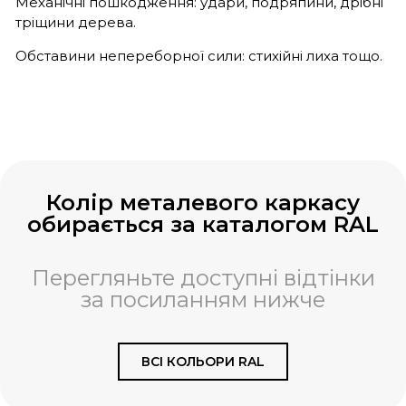
Механічні пошкодження: удари, подряпини, дрібні
тріщини дерева.
Обставини непереборної сили: стихійні лиха тощо.
Колір металевого каркасу
обирається за каталогом RAL
Перегляньте доступні відтінки
за посиланням нижче
ВСІ КОЛЬОРИ RAL