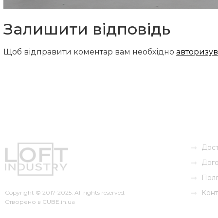
Залишити відповідь
Щоб відправити коментар вам необхідно
авторизув
Дост
Дого
Полі
Конт
Copyright © 2017-2025. All rights reserved.
Створено в
CUBE.in.ua